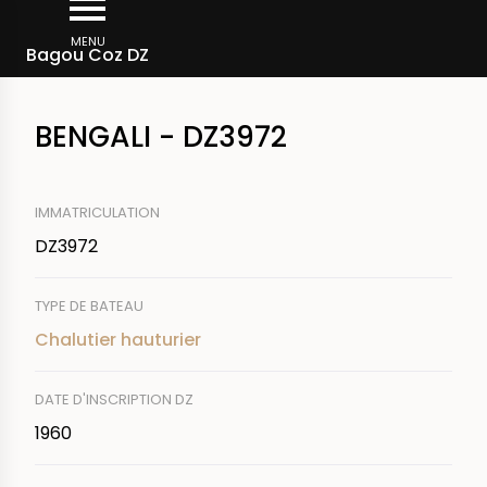
Aller
Fil
au
MENU
Rechercher un bateau
Bagou Coz DZ
d'Ariane
contenu
principal
BENGALI - DZ3972
IMMATRICULATION
DZ3972
TYPE DE BATEAU
Chalutier hauturier
DATE D'INSCRIPTION DZ
1960