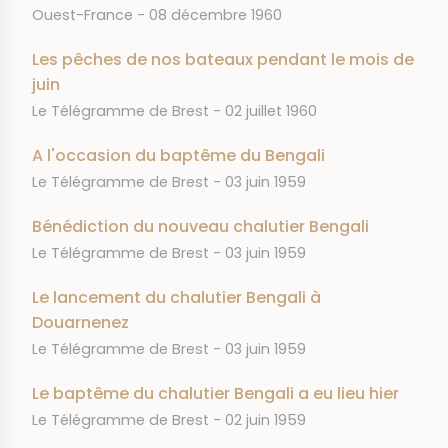
JOURNAL
DATE
Ouest-France
08 décembre 1960
Les pêches de nos bateaux pendant le mois de
juin
JOURNAL
DATE
Le Télégramme de Brest
02 juillet 1960
A l'occasion du baptême du Bengali
JOURNAL
DATE
Le Télégramme de Brest
03 juin 1959
Bénédiction du nouveau chalutier Bengali
JOURNAL
DATE
Le Télégramme de Brest
03 juin 1959
Le lancement du chalutier Bengali à
Douarnenez
JOURNAL
DATE
Le Télégramme de Brest
03 juin 1959
Le baptême du chalutier Bengali a eu lieu hier
JOURNAL
DATE
Le Télégramme de Brest
02 juin 1959