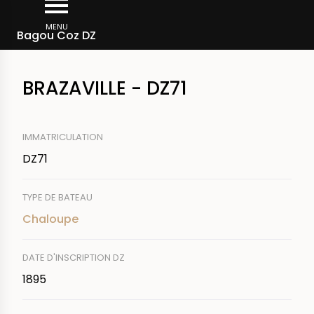
Aller
Fil
au
MENU
Rechercher un bateau
Bagou Coz DZ
d'Ariane
contenu
principal
BRAZAVILLE - DZ71
IMMATRICULATION
DZ71
TYPE DE BATEAU
Chaloupe
DATE D'INSCRIPTION DZ
1895