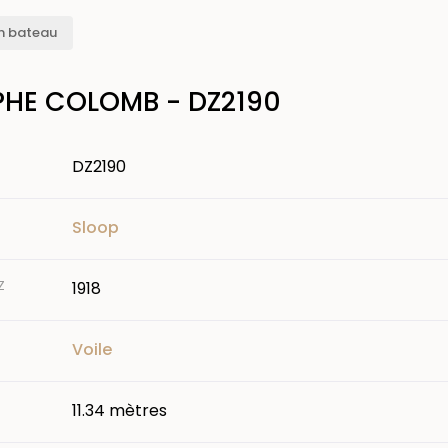
n bateau
HE COLOMB - DZ2190
DZ2190
Sloop
Z
1918
Voile
11.34 mètres