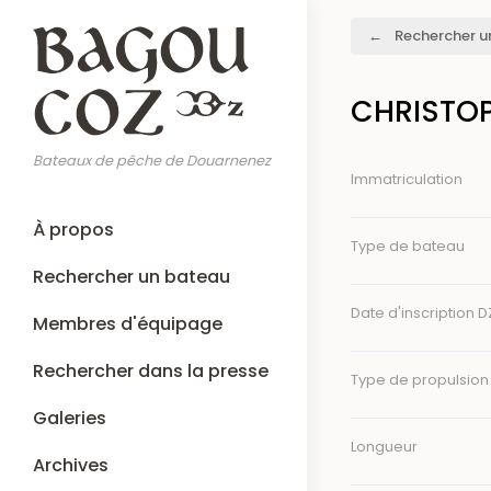
Aller
Fil
Rechercher u
au
d'Ariane
contenu
principal
CHRISTOP
Bateaux de pêche de Douarnenez
Immatriculation
Main
À propos
navigation
Type de bateau
Rechercher un bateau
Date d'inscription D
Membres d'équipage
Rechercher dans la presse
Type de propulsion
Galeries
Longueur
Archives