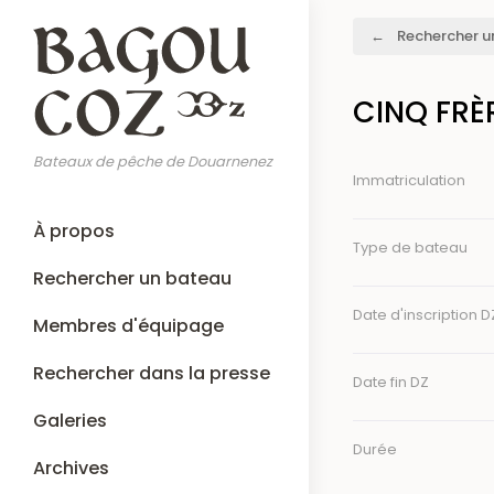
Aller
Fil
Rechercher u
au
d'Ariane
contenu
principal
CINQ FRÈR
Bateaux de pêche de Douarnenez
Immatriculation
Main
À propos
navigation
Type de bateau
Rechercher un bateau
Date d'inscription D
Membres d'équipage
Rechercher dans la presse
Date fin DZ
Galeries
Durée
Archives