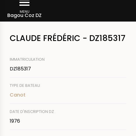
Aller
Fil
au
MENU
Rechercher un bateau
Bagou Coz DZ
d'Ariane
contenu
principal
CLAUDE FRÉDÉRIC - DZ185317
IMMATRICULATION
DZ185317
TYPE DE BATEAU
Canot
DATE D'INSCRIPTION DZ
1976