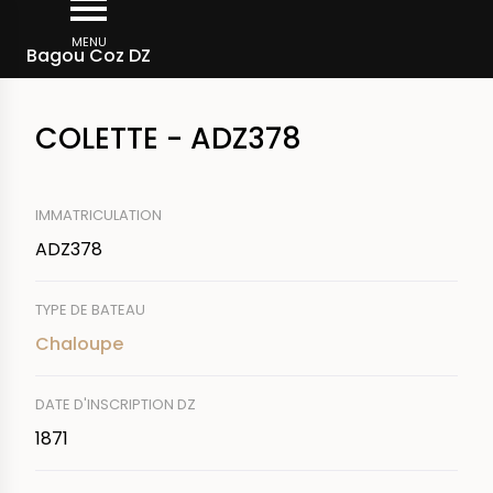
Aller
Fil
au
MENU
Rechercher un bateau
Bagou Coz DZ
d'Ariane
contenu
principal
COLETTE - ADZ378
IMMATRICULATION
ADZ378
TYPE DE BATEAU
Chaloupe
DATE D'INSCRIPTION DZ
1871