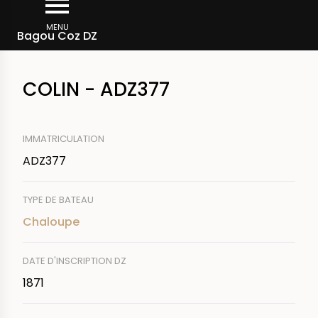
Aller
Fil
au
MENU
Rechercher un bateau
Bagou Coz DZ
d'Ariane
contenu
principal
COLIN - ADZ377
IMMATRICULATION
ADZ377
TYPE DE BATEAU
Chaloupe
DATE D'INSCRIPTION DZ
1871