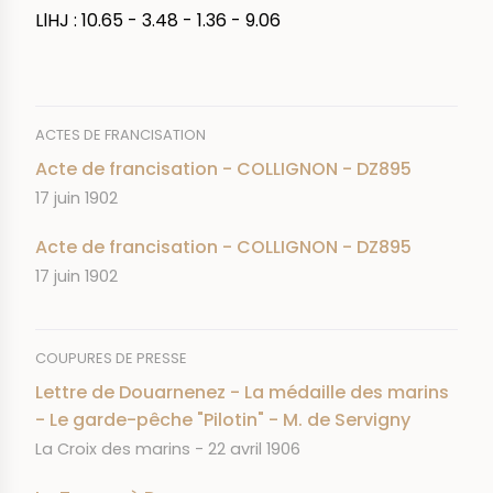
LlHJ : 10.65 - 3.48 - 1.36 - 9.06
ACTES DE FRANCISATION
Acte de francisation - COLLIGNON - DZ895
DATE
17 juin 1902
Acte de francisation - COLLIGNON - DZ895
DATE
17 juin 1902
COUPURES DE PRESSE
Lettre de Douarnenez - La médaille des marins
- Le garde-pêche "Pilotin" - M. de Servigny
JOURNAL
DATE
La Croix des marins
22 avril 1906