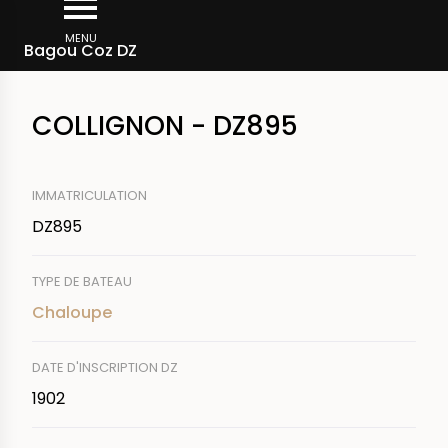
Aller
Fil
au
MENU
Rechercher un bateau
Bagou Coz DZ
d'Ariane
contenu
principal
COLLIGNON - DZ895
IMMATRICULATION
DZ895
TYPE DE BATEAU
Chaloupe
DATE D'INSCRIPTION DZ
1902