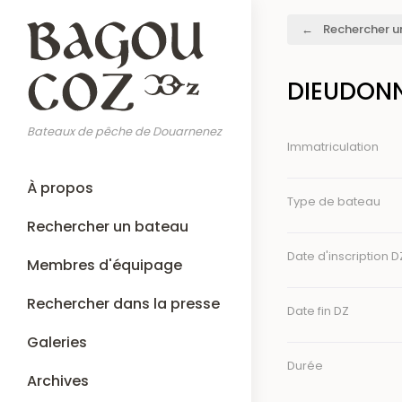
Aller
Fil
Rechercher u
au
d'Ariane
contenu
principal
DIEUDONN
Bateaux de pêche de Douarnenez
Immatriculation
Main
À propos
navigation
Type de bateau
Rechercher un bateau
Date d'inscription D
Membres d'équipage
Rechercher dans la presse
Date fin DZ
Galeries
Durée
Archives