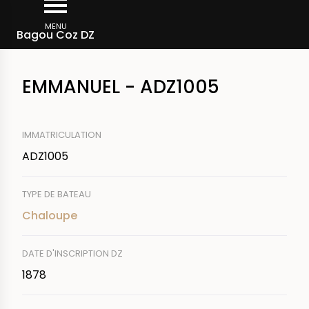
Aller
Fil
au
MENU
Rechercher un bateau
Bagou Coz DZ
d'Ariane
contenu
principal
EMMANUEL - ADZ1005
IMMATRICULATION
ADZ1005
TYPE DE BATEAU
Chaloupe
DATE D'INSCRIPTION DZ
1878