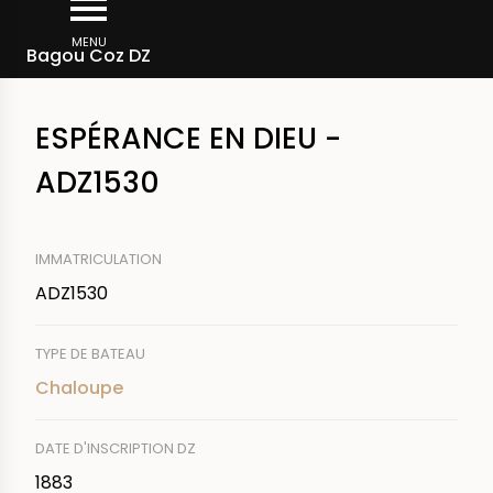
Aller
Fil
au
MENU
Rechercher un bateau
Bagou Coz DZ
d'Ariane
contenu
principal
ESPÉRANCE EN DIEU -
ADZ1530
IMMATRICULATION
ADZ1530
TYPE DE BATEAU
Chaloupe
DATE D'INSCRIPTION DZ
1883