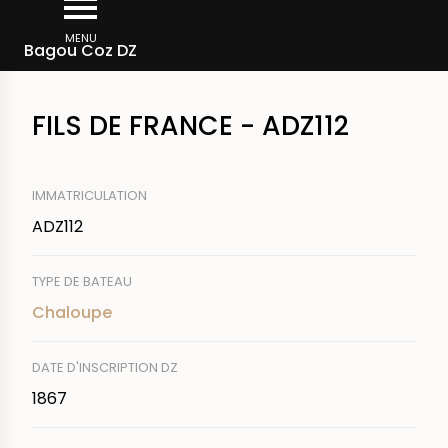
Aller
Fil
au
MENU
Rechercher un bateau
Bagou Coz DZ
d'Ariane
contenu
principal
FILS DE FRANCE - ADZ112
IMMATRICULATION
ADZ112
TYPE DE BATEAU
Chaloupe
DATE D'INSCRIPTION DZ
1867