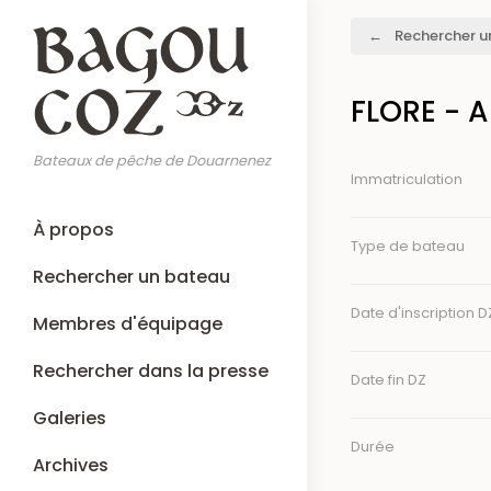
Aller
Fil
Rechercher u
au
d'Ariane
contenu
principal
FLORE - 
Bateaux de pêche de Douarnenez
Immatriculation
Main
À propos
navigation
Type de bateau
Rechercher un bateau
Date d'inscription D
Membres d'équipage
Rechercher dans la presse
Date fin DZ
Galeries
Durée
Archives