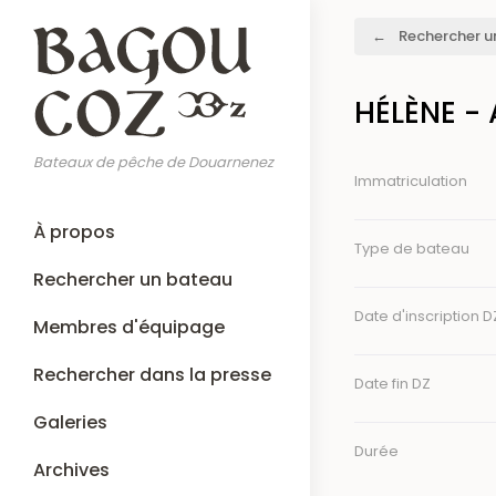
Aller
Fil
Rechercher u
au
d'Ariane
contenu
principal
HÉLÈNE -
Bateaux de pêche de Douarnenez
Immatriculation
Main
À propos
navigation
Type de bateau
Rechercher un bateau
Date d'inscription D
Membres d'équipage
Rechercher dans la presse
Date fin DZ
Galeries
Durée
Archives