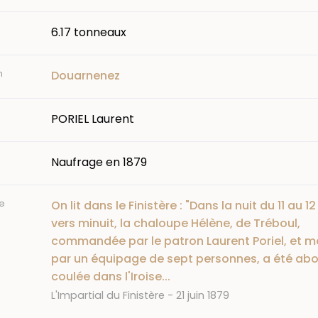
6.17 tonneaux
n
Douarnenez
PORIEL Laurent
Naufrage en 1879
e
On lit dans le Finistère : "Dans la nuit du 11 au 12 
vers minuit, la chaloupe Hélène, de Tréboul,
commandée par le patron Laurent Poriel, et 
par un équipage de sept personnes, a été abo
coulée dans l'Iroise...
Journal
Date
L'Impartial du Finistère
21 juin 1879