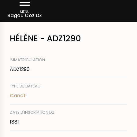
Aller
Fil
au
MENU
Rechercher un bateau
Bagou Coz DZ
d'Ariane
contenu
principal
HÉLÈNE - ADZ1290
IMMATRICULATION
ADZ1290
TYPE DE BATEAU
Canot
DATE D'INSCRIPTION DZ
1881