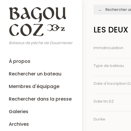
Aller
Fil
Rechercher u
au
d'Ariane
contenu
principal
LES DEUX
Bateaux de pêche de Douarnenez
Immatriculation
Main
À propos
navigation
Type de bateau
Rechercher un bateau
Date d'inscription D
Membres d'équipage
Rechercher dans la presse
Date fin DZ
Galeries
Durée
Archives