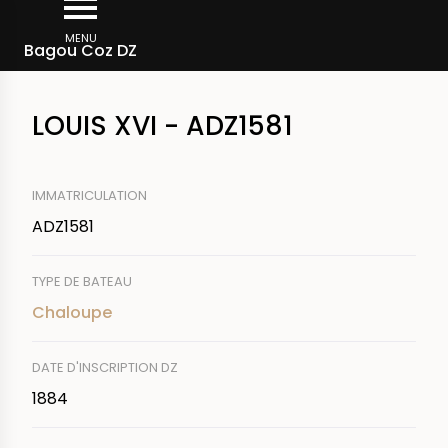
Aller
Fil
au
MENU
Rechercher un bateau
Bagou Coz DZ
d'Ariane
contenu
principal
LOUIS XVI - ADZ1581
IMMATRICULATION
ADZ1581
TYPE DE BATEAU
Chaloupe
DATE D'INSCRIPTION DZ
1884