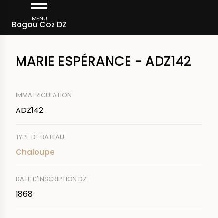
Aller
Fil
au
MENU
Rechercher un bateau
Bagou Coz DZ
d'Ariane
contenu
principal
MARIE ESPÉRANCE - ADZ142
IMMATRICULATION
ADZ142
TYPE DE BATEAU
Chaloupe
DATE D'INSCRIPTION DZ
1868