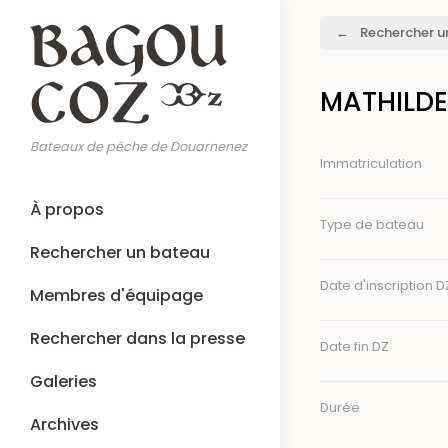
Aller
Fil
Rechercher u
au
d'Ariane
contenu
principal
MATHILDE 
Bateaux de pêche de Douarnenez
Immatriculation
Main
À propos
navigation
Type de bateau
Rechercher un bateau
Date d'inscription D
Membres d'équipage
Rechercher dans la presse
Date fin DZ
Galeries
Durée
Archives