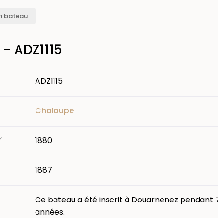
n bateau
- ADZ1115
ADZ1115
Chaloupe
Z
1880
1887
Ce bateau a été inscrit à Douarnenez pendant 
années.