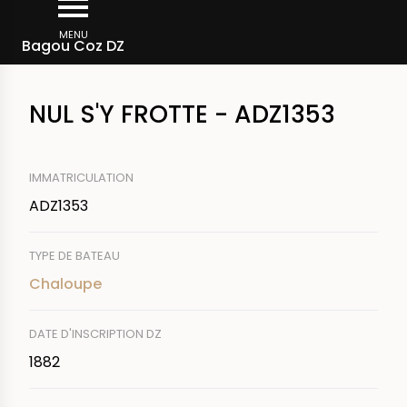
Aller
Fil
au
MENU
Rechercher un bateau
Bagou Coz DZ
d'Ariane
contenu
principal
NUL S'Y FROTTE - ADZ1353
IMMATRICULATION
ADZ1353
TYPE DE BATEAU
Chaloupe
DATE D'INSCRIPTION DZ
1882