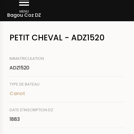
Aller
Fil
au
MENU
Rechercher un bateau
Bagou Coz DZ
d'Ariane
contenu
principal
PETIT CHEVAL - ADZ1520
IMMATRICULATION
ADZ1520
TYPE DE BATEAU
Canot
DATE D'INSCRIPTION DZ
1883