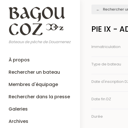
Aller
Fil
Rechercher u
au
d'Ariane
contenu
principal
PIE IX - A
Bateaux de pêche de Douarnenez
Immatriculation
Main
À propos
navigation
Type de bateau
Rechercher un bateau
Date d'inscription D
Membres d'équipage
Rechercher dans la presse
Date fin DZ
Galeries
Durée
Archives