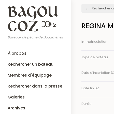
Aller
Fil
Rechercher u
au
d'Ariane
contenu
principal
REGINA M
Bateaux de pêche de Douarnenez
Immatriculation
Main
À propos
navigation
Type de bateau
Rechercher un bateau
Date d'inscription D
Membres d'équipage
Rechercher dans la presse
Date fin DZ
Galeries
Durée
Archives