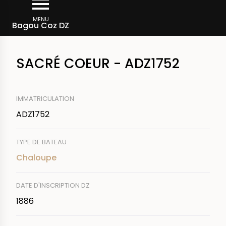
Aller
Fil
au
MENU
Rechercher un bateau
Bagou Coz DZ
d'Ariane
contenu
principal
SACRÉ COEUR - ADZ1752
IMMATRICULATION
ADZ1752
TYPE DE BATEAU
Chaloupe
DATE D'INSCRIPTION DZ
1886