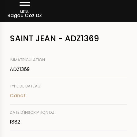
Aller
Fil
au
MENU
Rechercher un bateau
Bagou Coz DZ
d'Ariane
contenu
principal
SAINT JEAN - ADZ1369
IMMATRICULATION
ADZ1369
TYPE DE BATEAU
Canot
DATE D'INSCRIPTION DZ
1882