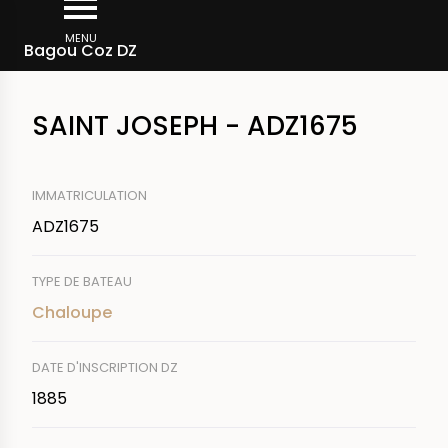
Aller
Fil
au
MENU
Rechercher un bateau
Bagou Coz DZ
d'Ariane
contenu
principal
SAINT JOSEPH - ADZ1675
IMMATRICULATION
ADZ1675
TYPE DE BATEAU
Chaloupe
DATE D'INSCRIPTION DZ
1885