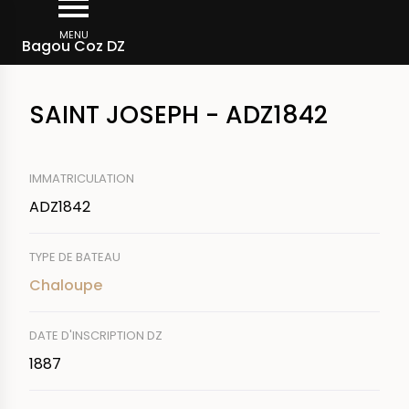
Aller
Fil
au
MENU
Rechercher un bateau
Bagou Coz DZ
d'Ariane
contenu
principal
SAINT JOSEPH - ADZ1842
IMMATRICULATION
ADZ1842
TYPE DE BATEAU
Chaloupe
DATE D'INSCRIPTION DZ
1887