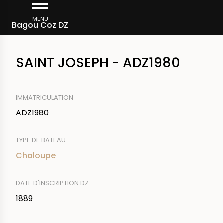
Aller
Fil
au
MENU
Rechercher un bateau
Bagou Coz DZ
d'Ariane
contenu
principal
SAINT JOSEPH - ADZ1980
IMMATRICULATION
ADZ1980
TYPE DE BATEAU
Chaloupe
DATE D'INSCRIPTION DZ
1889