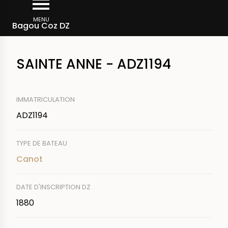
Aller
Fil
au
MENU
Rechercher un bateau
Bagou Coz DZ
d'Ariane
contenu
principal
SAINTE ANNE - ADZ1194
IMMATRICULATION
ADZ1194
TYPE DE BATEAU
Canot
DATE D'INSCRIPTION DZ
1880