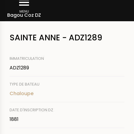
Aller
Fil
au
MENU
Rechercher un bateau
Bagou Coz DZ
d'Ariane
contenu
principal
SAINTE ANNE - ADZ1289
IMMATRICULATION
ADZ1289
TYPE DE BATEAU
Chaloupe
DATE D'INSCRIPTION DZ
1881