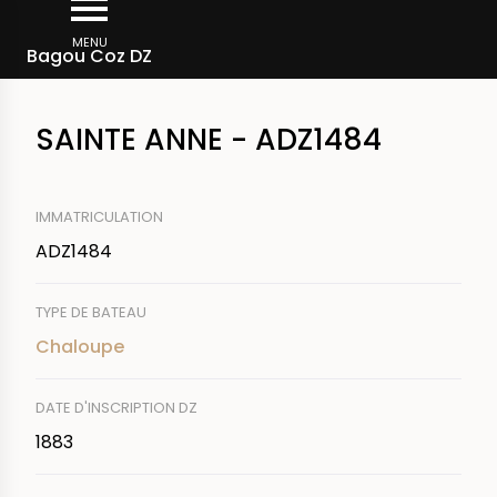
Aller
Fil
au
MENU
Rechercher un bateau
Bagou Coz DZ
d'Ariane
contenu
principal
SAINTE ANNE - ADZ1484
IMMATRICULATION
ADZ1484
TYPE DE BATEAU
Chaloupe
DATE D'INSCRIPTION DZ
1883