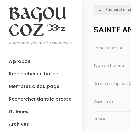
Aller
Fil
Rechercher u
au
d'Ariane
contenu
principal
SAINTE A
Bateaux de pêche de Douarnenez
Immatriculation
Main
À propos
navigation
Type de bateau
Rechercher un bateau
Date d'inscription D
Membres d'équipage
Rechercher dans la presse
Date fin DZ
Galeries
Durée
Archives