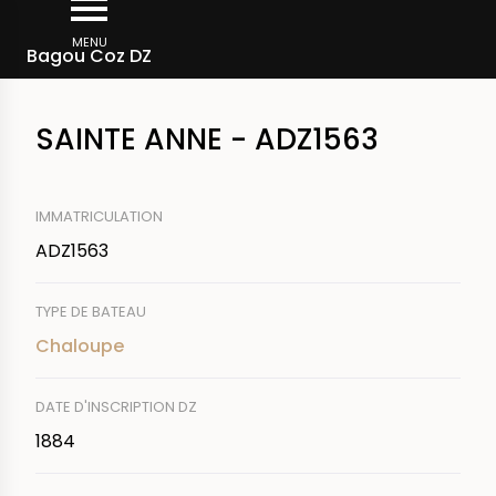
Aller
Fil
au
MENU
Rechercher un bateau
Bagou Coz DZ
d'Ariane
contenu
principal
SAINTE ANNE - ADZ1563
IMMATRICULATION
ADZ1563
TYPE DE BATEAU
Chaloupe
DATE D'INSCRIPTION DZ
1884