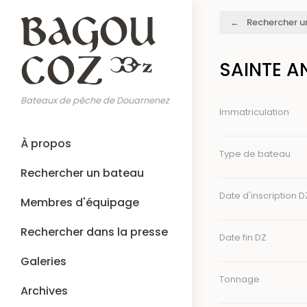
Aller
Fil
Rechercher u
au
d'Ariane
contenu
principal
SAINTE A
Bateaux de pêche de Douarnenez
Immatriculation
Main
À propos
navigation
Type de bateau
Rechercher un bateau
Date d'inscription D
Membres d'équipage
Rechercher dans la presse
Date fin DZ
Galeries
Tonnage
Archives