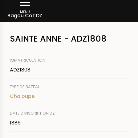
Aller
Fil
au
MENU
Rechercher un bateau
Bagou Coz DZ
d'Ariane
contenu
principal
SAINTE ANNE - ADZ1808
IMMATRICULATION
ADZ1808
TYPE DE BATEAU
Chaloupe
DATE D'INSCRIPTION DZ
1886