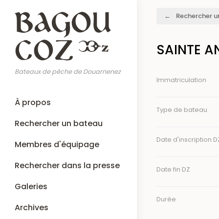
Aller
Fil
Rechercher u
au
d'Ariane
contenu
principal
SAINTE A
Bateaux de pêche de Douarnenez
Immatriculation
Main
À propos
navigation
Type de bateau
Rechercher un bateau
Date d'inscription D
Membres d'équipage
Rechercher dans la presse
Date fin DZ
Galeries
Durée
Archives