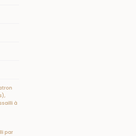
atron
s),
sailli à
li par