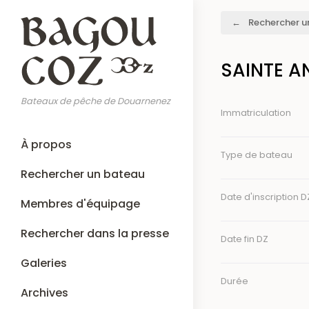
Aller
Fil
Rechercher u
au
d'Ariane
contenu
principal
SAINTE A
Bateaux de pêche de Douarnenez
Immatriculation
Main
À propos
navigation
Type de bateau
Rechercher un bateau
Date d'inscription D
Membres d'équipage
Rechercher dans la presse
Date fin DZ
Galeries
Durée
Archives