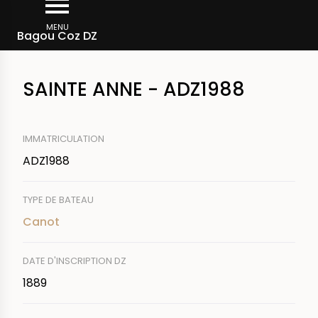
Aller
Fil
au
MENU
Rechercher un bateau
Bagou Coz DZ
d'Ariane
contenu
principal
SAINTE ANNE - ADZ1988
IMMATRICULATION
ADZ1988
TYPE DE BATEAU
Canot
DATE D'INSCRIPTION DZ
1889