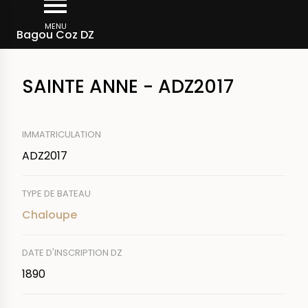
Aller
Fil
au
MENU
Rechercher un bateau
Bagou Coz DZ
d'Ariane
contenu
principal
SAINTE ANNE - ADZ2017
IMMATRICULATION
ADZ2017
TYPE DE BATEAU
Chaloupe
DATE D'INSCRIPTION DZ
1890