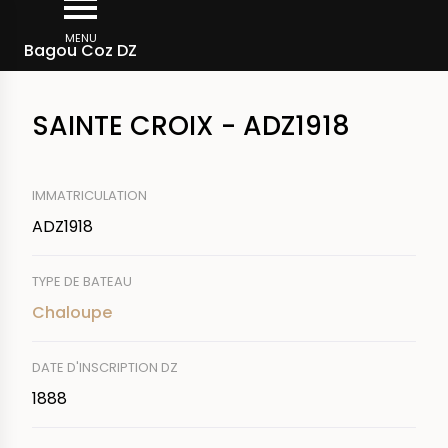
Aller
Fil
au
MENU
Rechercher un bateau
Bagou Coz DZ
d'Ariane
contenu
principal
SAINTE CROIX - ADZ1918
IMMATRICULATION
ADZ1918
TYPE DE BATEAU
Chaloupe
DATE D'INSCRIPTION DZ
1888