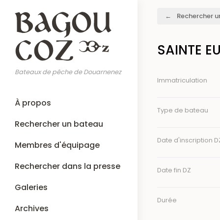
Aller
Fil
Rechercher u
au
d'Ariane
contenu
principal
SAINTE E
Bateaux de pêche de Douarnenez
Immatriculation
Main
À propos
navigation
Type de bateau
Rechercher un bateau
Date d'inscription D
Membres d'équipage
Rechercher dans la presse
Date fin DZ
Galeries
Durée
Archives