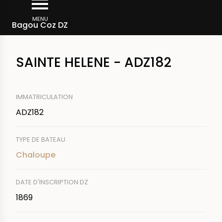
Aller
Fil
au
MENU
Rechercher un bateau
Bagou Coz DZ
d'Ariane
contenu
principal
SAINTE HELENE - ADZ182
IMMATRICULATION
ADZ182
TYPE DE BATEAU
Chaloupe
DATE D'INSCRIPTION DZ
1869