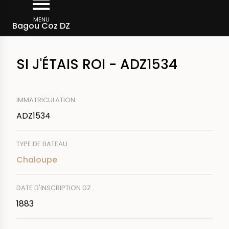
Aller
Fil
au
MENU
Rechercher un bateau
Bagou Coz DZ
d'Ariane
contenu
principal
SI J'ÉTAIS ROI - ADZ1534
IMMATRICULATION
ADZ1534
TYPE DE BATEAU
Chaloupe
DATE D'INSCRIPTION DZ
1883