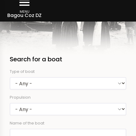
Skip
to
MENU
Bagou Coz DZ
main
content
Search for a boat
Type of boat
Propulsion
Name of the boat