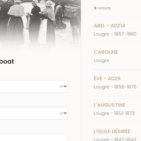
9
results
ABEL - ADZ14
Lougre - 1857-1880
CAROLINE
 boat
Lougre
ÈVE - ADZ9
Lougre - 1856-1876
L'AUGUSTINE
Lougre - 1851-1873
L'ISOLE DÉSIRÉE
Lougre - 1842-1843