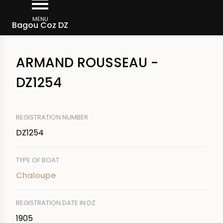
Skip
Breadcrumb
to
MENU
Bagou Coz DZ
main
content
ARMAND ROUSSEAU -
DZ1254
REGISTRATION NUMBER
DZ1254
TYPE OF BOAT
Chaloupe
REGISTRATION DATE IN DZ
1905