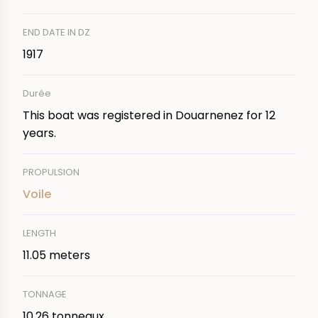
END DATE IN DZ
1917
Durée
This boat was registered in Douarnenez for 12
years.
PROPULSION
Voile
LENGTH
11.05 meters
TONNAGE
10.26 tonneaux