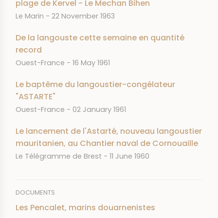
plage de Kervel - Le Mechan Bihen
JOURNAL
DATE
Le Marin
22 November 1963
De la langouste cette semaine en quantité
record
JOURNAL
DATE
Ouest-France
16 May 1961
Le baptême du langoustier-congélateur
"ASTARTE"
JOURNAL
DATE
Ouest-France
02 January 1961
Le lancement de l'Astarté, nouveau langoustier
mauritanien, au Chantier naval de Cornouaille
JOURNAL
DATE
Le Télégramme de Brest
11 June 1960
DOCUMENTS
Les Pencalet, marins douarnenistes