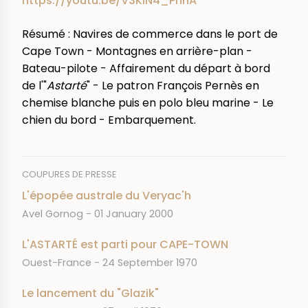
https://youtu.be/V3KIN4_PhhA
Résumé : Navires de commerce dans le port de
Cape Town - Montagnes en arrière-plan -
Bateau-pilote - Affairement du départ à bord
de l'"
Astarté
" - Le patron François Pernès en
chemise blanche puis en polo bleu marine - Le
chien du bord - Embarquement.
COUPURES DE PRESSE
L'épopée australe du Veryac'h
JOURNAL
DATE
Avel Gornog
01 January 2000
L'ASTARTÉ est parti pour CAPE-TOWN
JOURNAL
DATE
Ouest-France
24 September 1970
Le lancement du "Glazik"