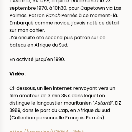
L’Astarté, BX 1258, a quitté Douarnenez le 23
septembre 1970, à 10h30, pour Capetown via Las
Palmas. Patron
Fanch
Pernès à ce moment-là.
Embarqué comme novice, j’avais noté ce détail
sur mon cahier.
J’ai ensuite été second puis patron sur ce
bateau en Afrique du Sud.
En activité jusqu'en 1990.
Vidéo
:
Ci-dessous, un lien internet renvoyant vers un
film amateur de 3 min 38 s dans lequel on
distingue le langoustier mauritanien "
Astarté
", DZ
3989, dans le port du Cap, en Afrique du Sud
(Collection personnelle François Pernès) :