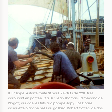
B. Philippe. Astarté route St paul. 247 fûts de 220 litres
carburant en pontée. G à Dr : Jean Thomas Sd mécano de
Plogoff, qui vide les fûts à la pompe Japy. Jos Doaré
casquette blanche près du gaillard. Robert Coffec, de dos,