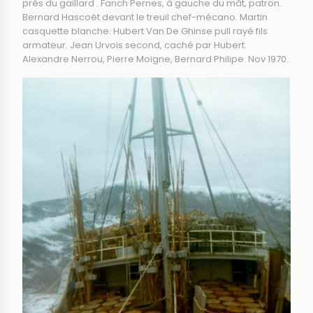
près du gaillard . Fanch Pernes, à gauche du mât, patron.
Bernard Hascoët devant le treuil chef-mécano. Martin
casquette blanche. Hubert Van De Ghinse pull rayé fils
armateur. Jean Urvois second, caché par Hubert.
Alexandre Nerrou, Pierre Moigne, Bernard Philipe. Nov 1970.