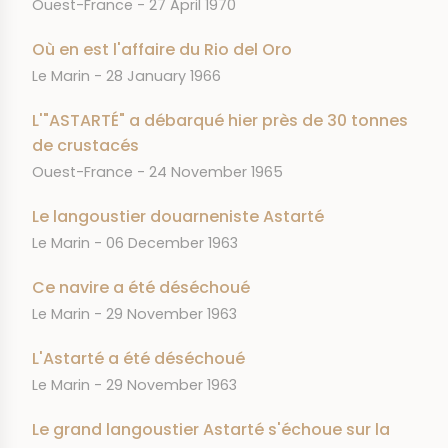
JOURNAL
DATE
Ouest-France
27 April 1970
Où en est l'affaire du Rio del Oro
JOURNAL
DATE
Le Marin
28 January 1966
L'"ASTARTÉ" a débarqué hier près de 30 tonnes
de crustacés
JOURNAL
DATE
Ouest-France
24 November 1965
Le langoustier douarneniste Astarté
JOURNAL
DATE
Le Marin
06 December 1963
Ce navire a été déséchoué
JOURNAL
DATE
Le Marin
29 November 1963
L'Astarté a été déséchoué
JOURNAL
DATE
Le Marin
29 November 1963
Le grand langoustier Astarté s'échoue sur la