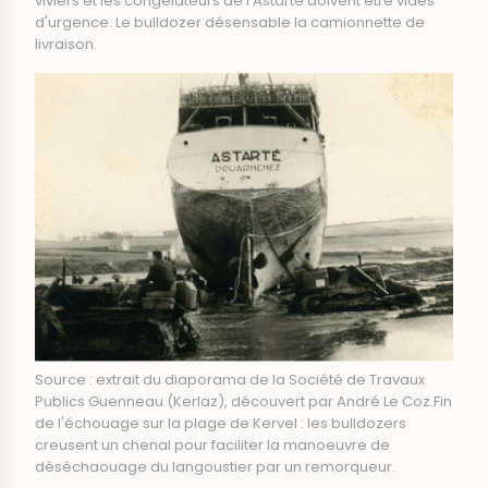
viviers et les congélateurs de l'Astarté doivent être vidés
d'urgence. Le bulldozer désensable la camionnette de
livraison.
Source : extrait du diaporama de la Société de Travaux
Publics Guenneau (Kerlaz), découvert par André Le Coz.Fin
de l'échouage sur la plage de Kervel : les bulldozers
creusent un chenal pour faciliter la manoeuvre de
déséchaouage du langoustier par un remorqueur.