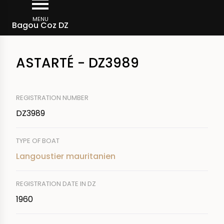
Skip
Breadcrumb
to
MENU
Bagou Coz DZ
main
content
ASTARTÉ - DZ3989
REGISTRATION NUMBER
DZ3989
TYPE OF BOAT
Langoustier mauritanien
REGISTRATION DATE IN DZ
1960