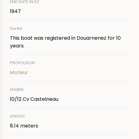
END DATE IN DZ
1947
Durée
This boat was registered in Douarnenez for 10
years.
PROPULSION
Moteur
ENGINE
10/12 Cv Castelneau
LENGTH
8.14 meters