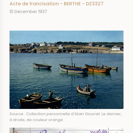
Acte de francisation - BERTHE - DZ3327
DATE
10 December 1937
IMAGE
Source : Collection personnelle d'Alain Gourret. Le dernier,
à droite, de couleur orange