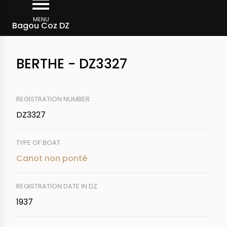
Skip
Breadcrumb
to
MENU
Bagou Coz DZ
main
content
BERTHE - DZ3327
REGISTRATION NUMBER
DZ3327
TYPE OF BOAT
Canot non ponté
REGISTRATION DATE IN DZ
1937