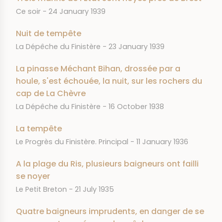
JOURNAL
DATE
Ce soir
24 January 1939
Nuit de tempête
JOURNAL
DATE
La Dépêche du Finistère
23 January 1939
La pinasse Méchant Bihan, drossée par a
houle, s'est échouée, la nuit, sur les rochers du
cap de La Chèvre
JOURNAL
DATE
La Dépêche du Finistère
16 October 1938
La tempête
JOURNAL
DATE
Le Progrès du Finistère. Principal
11 January 1936
A la plage du Ris, plusieurs baigneurs ont failli
se noyer
JOURNAL
DATE
Le Petit Breton
21 July 1935
Quatre baigneurs imprudents, en danger de se