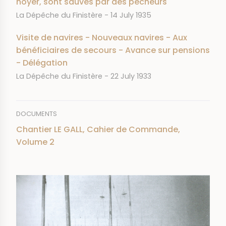
noyer, sont sauvés par des pêcheurs
JOURNAL
DATE
La Dépêche du Finistère
14 July 1935
Visite de navires - Nouveaux navires - Aux
bénéficiaires de secours - Avance sur pensions
- Délégation
JOURNAL
DATE
La Dépêche du Finistère
22 July 1933
DOCUMENTS
Chantier LE GALL, Cahier de Commande,
Volume 2
IMAGE