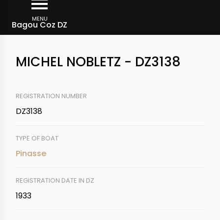
Skip
Breadcrumb
to
MENU
Bagou Coz DZ
main
content
MICHEL NOBLETZ - DZ3138
REGISTRATION NUMBER
DZ3138
TYPE OF BOAT
Pinasse
REGISTRATION DATE IN DZ
1933