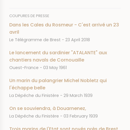
COUPURES DE PRESSE
Dans les Cales du Rosmeur - C'est arrivé un 23
avril
JOURNAL
DATE
Le Télégramme de Brest
23 April 2018
Le lancement du sardinier "ATALANTE" aux
chantiers navals de Cornouaille
JOURNAL
DATE
Ouest-France
03 May 1961
Un marin du palangrier Michel Nobletz qui
l'échappe belle
JOURNAL
DATE
La Dépêche du Finistère
29 March 1939
On se souviendra, à Douarnenez,
JOURNAL
DATE
La Dépêche du Finistère
03 February 1939
Trois marins de l'Etat sont noyés près de Brest