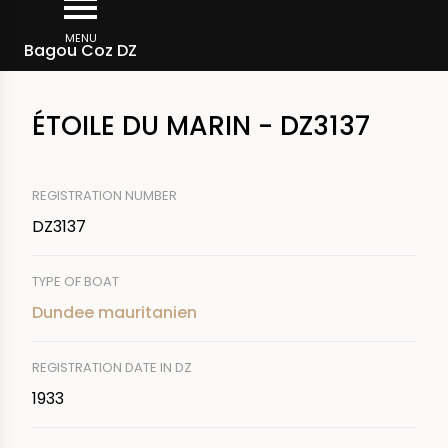
Skip
Breadcrumb
to
MENU
Bagou Coz DZ
main
content
ÉTOILE DU MARIN - DZ3137
REGISTRATION NUMBER
DZ3137
TYPE OF BOAT
Dundee mauritanien
REGISTRATION DATE IN DZ
1933