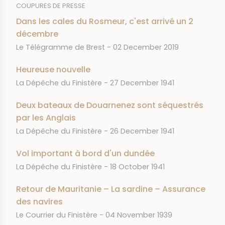
COUPURES DE PRESSE
Dans les cales du Rosmeur, c'est arrivé un 2
décembre
JOURNAL
DATE
Le Télégramme de Brest
02 December 2019
Heureuse nouvelle
JOURNAL
DATE
La Dépêche du Finistère
27 December 1941
Deux bateaux de Douarnenez sont séquestrés
par les Anglais
JOURNAL
DATE
La Dépêche du Finistère
26 December 1941
Vol important à bord d'un dundée
JOURNAL
DATE
La Dépêche du Finistère
18 October 1941
Retour de Mauritanie – La sardine – Assurance
des navires
JOURNAL
DATE
Le Courrier du Finistère
04 November 1939