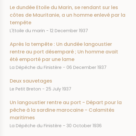
Le dundée Etoile du Marin, se rendant sur les
côtes de Mauritanie, a un homme enlevé par la
tempête
JOURNAL
DATE
L'Etoile du marin
12 December 1937
Après la tempête : Un dundée langoustier
rentre au port désemparé ; Un homme avait
été emporté par une lame
JOURNAL
DATE
La Dépêche du Finistère
06 December 1937
Deux sauvetages
JOURNAL
DATE
Le Petit Breton
25 July 1937
Un langoustier rentre au port - Départ pour la
pêche à la sardine marocaine - Calamités
maritimes
JOURNAL
DATE
La Dépêche du Finistère
30 October 1936