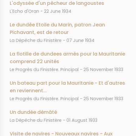
L'odyssée d'un pêcheur de langoustes
JOURNAL
DATE
L'Echo d'Oran
22 June 1934
Le dundée Etoile du Marin, patron Jean
Pichavant, est de retour
JOURNAL
DATE
La Dépêche du Finistère
07 June 1934
La flotille de dundees armés pour la Mauritanie
comprend 22 unités
JOURNAL
DATE
Le Progrès du Finistère. Principal
25 November 1933
Un bateau part pour la Mauritanie - Et d'autres
en reviennent...
JOURNAL
DATE
Le Progrès du Finistère. Principal
25 November 1933
Un dundée démâté
JOURNAL
DATE
La Dépêche du Finistère
01 August 1933
Visite de navires - Nouveaux navires - Aux